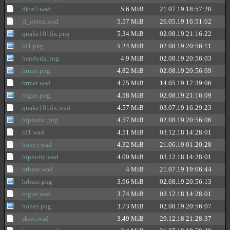
dkte3.wad
5.6 MiB
21.07.19 18:57:20
jf_obtex.wad
5.57 MiB
26.05.19 16:51:02
quake101fix.png
5.34 MiB
02.08.19 21:16:22
id1.png
5.24 MiB
02.08.19 20:56:11
handoria.png
4.9 MiB
02.08.19 20:56:03
hrmet.png
4.82 MiB
02.08.19 20:56:09
hrmet.wad
4.75 MiB
14.05.19 17:39:06
rogue.png
4.58 MiB
02.08.19 21:16:09
quake101fix.wad
4.57 MiB
03.07.19 16:29:23
hipnotic.png
4.57 MiB
02.08.19 20:56:06
id1.wad
4.51 MiB
03.12.18 14:28:01
honey.wad
4.32 MiB
21.06.19 01:20:28
hipnotic.wad
4.09 MiB
03.12.18 14:28:01
hrbase.wad
4 MiB
21.07.19 19:06:44
hrbase.png
3.96 MiB
02.08.19 20:56:13
rogue.wad
3.74 MiB
03.12.18 14:28:01
honey.png
3.73 MiB
02.08.19 20:56:07
skies.wad
3.49 MiB
29.12.18 21:28:37