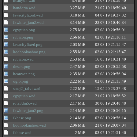
hcanyon.wad
3.4 MiB
21.07.19 18:59:40
handoria.wad
3.27 MiB
21.07.19 18:59:40
lavacityfixed.wad
3.18 MiB
04.07.19 19:37:32
ikwhite_jam2.wad
3.14 MiB
22.07.19 10:40:34
egyptian.png
2.75 MiB
02.08.19 20:56:01
rubicon.png
2.66 MiB
02.08.19 21:16:11
lavacityfixed.png
2.63 MiB
02.08.19 21:15:47
koohookaahoo.png
2.55 MiB
02.08.19 21:15:47
rubicon.wad
2.53 MiB
16.05.19 10:31:40
desert.png
2.47 MiB
02.08.19 20:55:58
hcanyon.png
2.35 MiB
02.08.19 20:56:04
ogro.png
2.22 MiB
02.08.19 21:15:49
smej2_talvi.wad
2.22 MiB
15.05.20 23:37:48
egyptian.wad
2.17 MiB
21.07.19 18:56:52
rota3dm5.wad
2.17 MiB
30.06.19 20:48:48
ikwhite_jam2.png
2.14 MiB
02.08.19 20:56:15
ikbase.png
2.14 MiB
02.08.19 20:56:14
koohookaahoo.wad
2.06 MiB
21.07.19 20:07:04
ikbase.wad
2 MiB
03.07.19 21:51:46