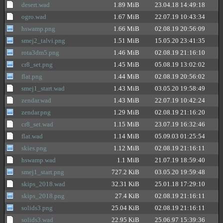
desert.wad
1.89 MiB
23.04.18 14:49:18
ogro.wad
1.67 MiB
22.07.19 10:43:34
hswamp.png
1.66 MiB
02.08.19 20:56:09
smej2_talvi.png
1.51 MiB
15.05.20 23:41:35
rota3dm5.png
1.46 MiB
02.08.19 21:16:10
cr8_set.png
1.45 MiB
05.08.19 13:02:02
flat.png
1.44 MiB
02.08.19 20:56:02
smej1_start.wad
1.43 MiB
03.05.20 19:58:49
zendar.wad
1.43 MiB
22.07.19 10:42:24
zendar.png
1.29 MiB
02.08.19 21:16:20
cr8_set.wad
1.15 MiB
23.07.19 16:32:46
flat.wad
1.14 MiB
05.09.03 01:25:54
skies.png
1.12 MiB
02.08.19 21:16:11
hswamp.wad
1.1 MiB
21.07.19 18:59:40
smej1_start.png
727.2 KiB
03.05.20 19:59:48
skips_2018.wad
32.31 KiB
25.01.18 17:29:10
skips_2018.png
27.4 KiB
02.08.19 21:16:11
solids3.png
25.04 KiB
02.08.19 21:16:11
solids3.wad
22.95 KiB
25.06.97 15:39:36