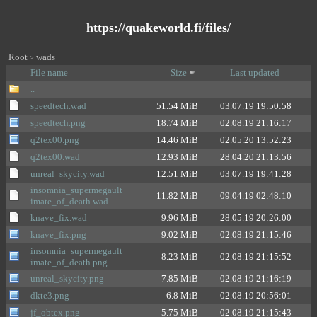
https://quakeworld.fi/files/
Root
wads
>
File name
Size
Last updated
..
speedtech.wad
51.54 MiB
03.07.19 19:50:58
speedtech.png
18.74 MiB
02.08.19 21:16:17
q2tex00.png
14.46 MiB
02.05.20 13:52:23
q2tex00.wad
12.93 MiB
28.04.20 21:13:56
unreal_skycity.wad
12.51 MiB
03.07.19 19:41:28
insomnia_supermegault
11.82 MiB
09.04.19 02:48:10
imate_of_death.wad
knave_fix.wad
9.96 MiB
28.05.19 20:26:00
knave_fix.png
9.02 MiB
02.08.19 21:15:46
insomnia_supermegault
8.23 MiB
02.08.19 21:15:52
imate_of_death.png
unreal_skycity.png
7.85 MiB
02.08.19 21:16:19
dkte3.png
6.8 MiB
02.08.19 20:56:01
jf_obtex.png
5.75 MiB
02.08.19 21:15:43